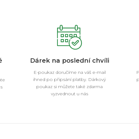
é
Dárek na poslední chvíli
E-poukaz doručíme na váš e-mail
P
ihned po připsání platby. Dárkový
p
áte
poukaz si můžete také zdarma
es
vyzvednout u nás